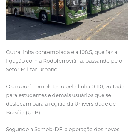
Outra linha contemplada é a 108.5, que faz a
ligação com a Rodoferroviária, passando pelo
Setor Militar Urbano.
O grupo é completado pela linha 0.110, voltada
para estudantes e demais usuários que se
deslocam para a região da Universidade de
Brasília (UnB).
Segundo a Semob-DF, a operação dos novos