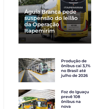
Águia Branca pede
suspensão do leilão
da Operação
Itapemirim
Produção de
ônibus cai 3,1%
no Brasil até
julho de 2026
Foz do Iguaçu
prevê 108
ônibus na
nova