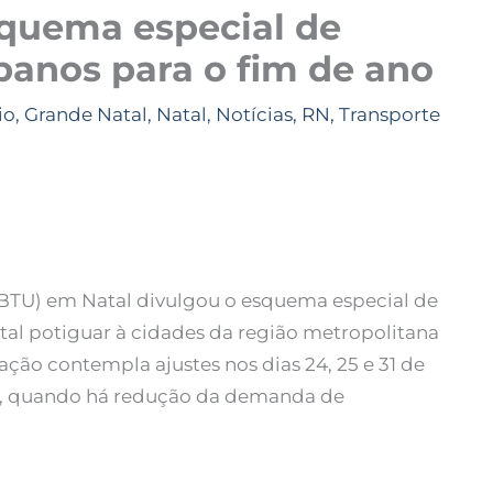
squema especial de
banos para o fim de ano
io
,
Grande Natal
,
Natal
,
Notícias
,
RN
,
Transporte
CBTU) em Natal divulgou o esquema especial de
ital potiguar à cidades da região metropolitana
ção contempla ajustes nos dias 24, 25 e 31 de
26, quando há redução da demanda de