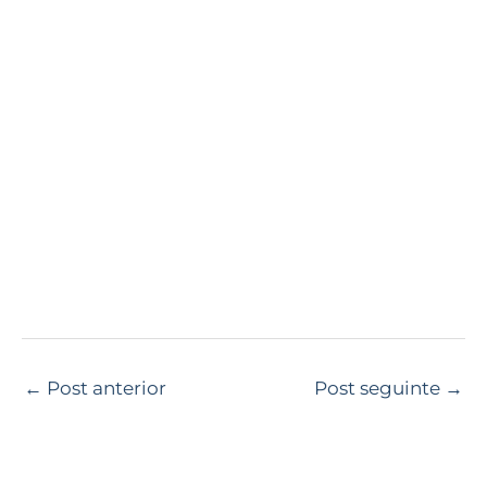
←
Post anterior
Post seguinte
→