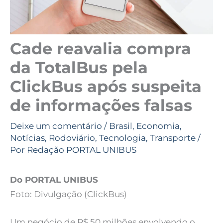
Cade reavalia compra
da TotalBus pela
ClickBus após suspeita
de informações falsas
Deixe um comentário
/
Brasil
,
Economia
,
Notícias
,
Rodoviário
,
Tecnologia
,
Transporte
/
Por
Redação PORTAL UNIBUS
Do PORTAL UNIBUS
Foto: Divulgação (ClickBus)
Um negócio de R$ 50 milhões envolvendo o