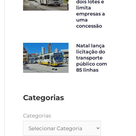
dois lotes e
limita
empresas a
uma
concessão
Natal lança
licitação do
transporte
público com
85 linhas
Categorias
Categorias