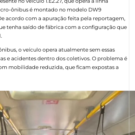
ente no veículo 1.E2.27, que opera a linha
O micro-ônibus é montado no modelo DW9
De acordo com a apuração feita pela reportagem,
que tenha saído de fábrica com a configuração que
.
nibus, o veículo opera atualmente sem essas
s e acidentes dentro dos coletivos. O problema é
com mobilidade reduzida, que ficam expostas a