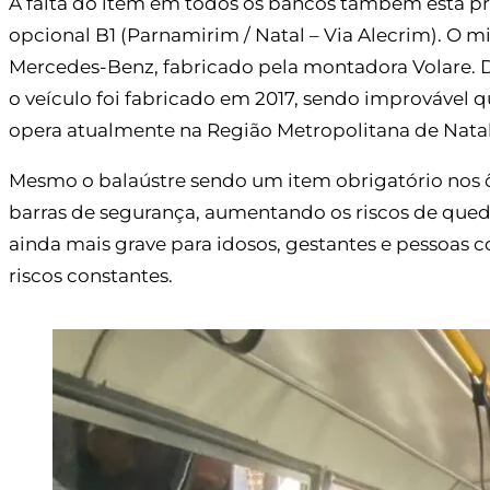
A falta do item em todos os bancos também está pres
opcional B1 (Parnamirim / Natal – Via Alecrim). 
Mercedes-Benz, fabricado pela montadora Volare. 
o veículo foi fabricado em 2017, sendo improvável 
opera atualmente na Região Metropolitana de Natal
Mesmo o balaústre sendo um item obrigatório nos ô
barras de segurança, aumentando os riscos de queda
ainda mais grave para idosos, gestantes e pessoas 
riscos constantes.