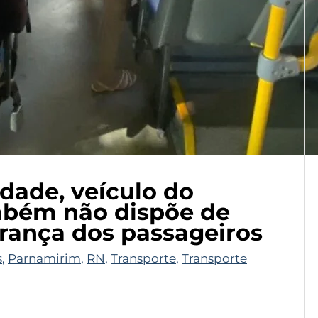
idade, veículo do
ambém não dispõe de
urança dos passageiros
s
,
Parnamirim
,
RN
,
Transporte
,
Transporte