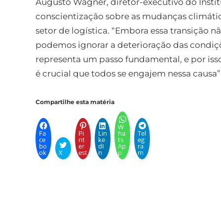
Augusto Wagner, diretor-executivo do Instit
conscientização sobre as mudanças climáti
setor de logística. “Embora essa transição n
podemos ignorar a deterioração das condiçõe
representa um passo fundamental, e por iss
é crucial que todos se engajem nessa causa
Compartilhe esta matéria
W
Fa
Pi
Lin
ha
Tel
ce
nt
ke
ts
eg
bo
er
dI
Ap
ra
ok
X
est
n
p
m