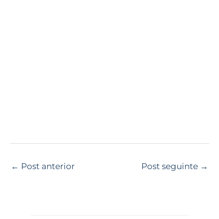
←
Post anterior
Post seguinte
→