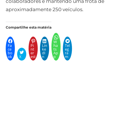
colaboradores e mantendo uma frota de
aproximadamente 250 veículos.
Compartilhe esta matéria
W
Fa
Pi
Lin
ha
Tel
ce
nt
ke
ts
eg
bo
er
dI
Ap
ra
ok
X
est
n
p
m