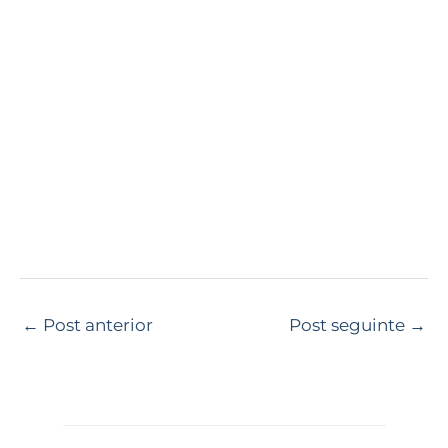
←
Post anterior
Post seguinte
→