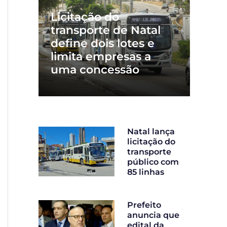
Licitação do
transporte de Natal
define dois lotes e
limita empresas a
uma concessão
Natal lança
licitação do
transporte
público com
85 linhas
Prefeito
anuncia que
edital da