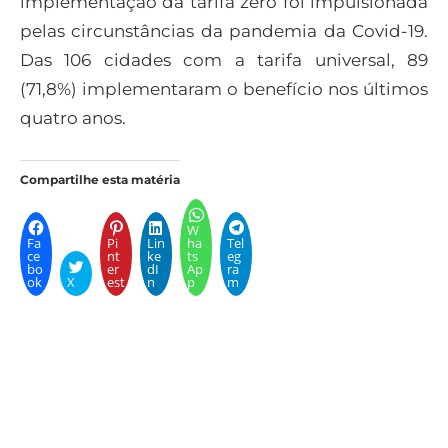
implementação da tarifa zero foi impulsionada
pelas circunstâncias da pandemia da Covid-19.
Das 106 cidades com a tarifa universal, 89
(71,8%) implementaram o benefício nos últimos
quatro anos.
Compartilhe esta matéria
W
Fa
Pi
Lin
ha
Tel
ce
nt
ke
ts
eg
bo
er
dI
Ap
ra
ok
X
est
n
p
m