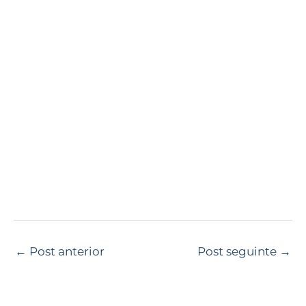
←
Post anterior
Post seguinte
→