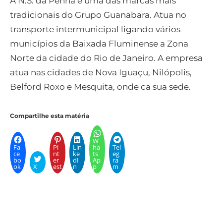
A N.S. da Penha é uma das marcas mais
tradicionais do Grupo Guanabara. Atua no
transporte intermunicipal ligando vários
municípios da Baixada Fluminense a Zona
Norte da cidade do Rio de Janeiro. A empresa
atua nas cidades de Nova Iguaçu, Nilópolis,
Belford Roxo e Mesquita, onde ca sua sede.
Compartilhe esta matéria
W
Fa
Pi
Lin
ha
Tel
ce
nt
ke
ts
eg
bo
er
dI
Ap
ra
ok
X
est
n
p
m