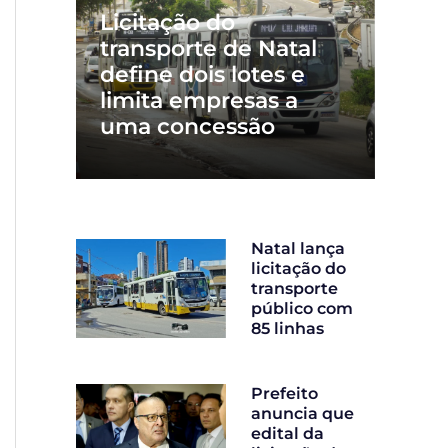
Licitação do
transporte de Natal
define dois lotes e
limita empresas a
uma concessão
Natal lança
licitação do
transporte
público com
85 linhas
Prefeito
anuncia que
edital da