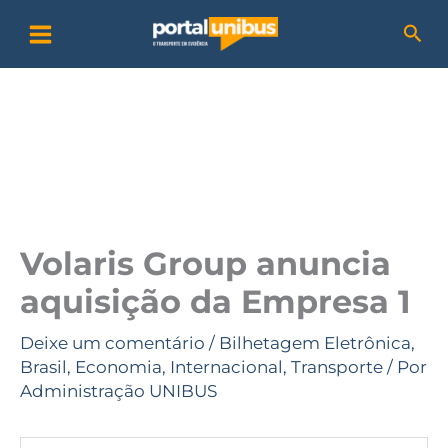
Ir
P
Pesq
para
e
o
s
conteúdo
q
u
i
s
a
Volaris Group anuncia
r
aquisição da Empresa 1
Deixe um comentário
/
Bilhetagem Eletrônica
,
Brasil
,
Economia
,
Internacional
,
Transporte
/ Por
Administração UNIBUS