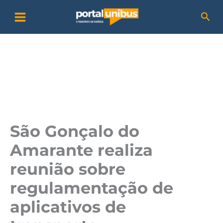
Ir
P
Pesq
para
e
o
s
conteúdo
q
u
i
s
a
São Gonçalo do
r
Amarante realiza
reunião sobre
regulamentação de
aplicativos de