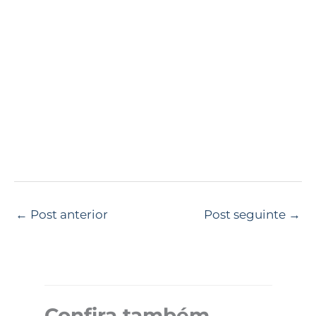
←
Post anterior
Post seguinte
→
Confira também