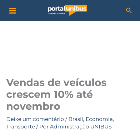
Ir
P
Pesq
para
e
o
s
conteúdo
q
u
i
s
a
Vendas de veículos
r
crescem 10% até
novembro
Deixe um comentário
/
Brasil
,
Economia
,
Transporte
/ Por
Administração UNIBUS