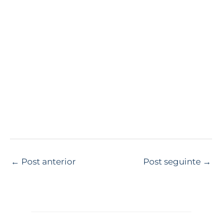
←
Post anterior
Post seguinte
→