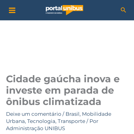
Ir
P
Pesq
para
e
o
s
conteúdo
q
u
i
s
a
Cidade gaúcha inova e
r
investe em parada de
ônibus climatizada
Deixe um comentário
/
Brasil
,
Mobilidade
Urbana
,
Tecnologia
,
Transporte
/ Por
Administração UNIBUS