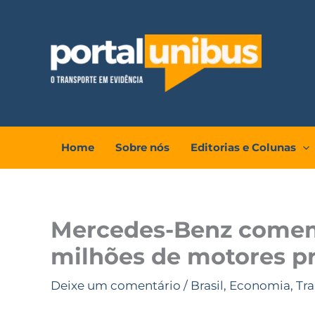
Ir
para
o
conteúdo
Home
Sobre nós
Editorias e Colunas
Mercedes-Benz comem
milhões de motores pr
Deixe um comentário
/
Brasil
,
Economia
,
Tr