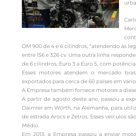
urba
Carl
Merc
cont
OM 900 de 4 e 6 cilindros, “atendendo às leg
entre 156 e 326 cv. Uma outra linha respo
de 6 cilindros, Euro 3 a Euro 5, com potência 
Esses motores atendem o mercado bras
exportados para cerca de 60 países em vário
A Empresa também fornece motores a diesel
A partir de agosto deste ano, passou a ex
Daimler em Wörth, na Alemanha, para utili
de estrada Arocs e Zetros. Esses veículos s
Médio.
Em 2013, a Empresa passou a enviar mot