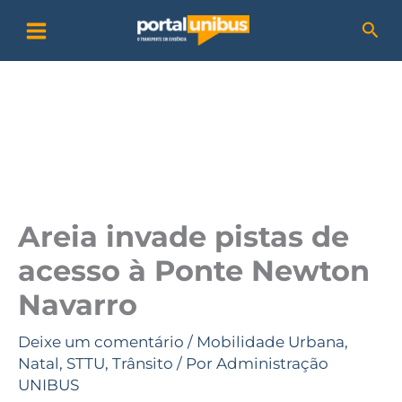
Ir
P
Pesq
para
e
o
s
conteúdo
q
u
i
s
a
Areia invade pistas de
r
acesso à Ponte Newton
Navarro
Deixe um comentário
/
Mobilidade Urbana
,
Natal
,
STTU
,
Trânsito
/ Por
Administração
UNIBUS