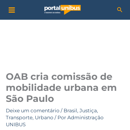
Ir
P
Pesq
para
e
o
s
conteúdo
q
u
i
s
a
OAB cria comissão de
r
mobilidade urbana em
São Paulo
Deixe um comentário
/
Brasil
,
Justiça
,
Transporte
,
Urbano
/ Por
Administração
UNIBUS