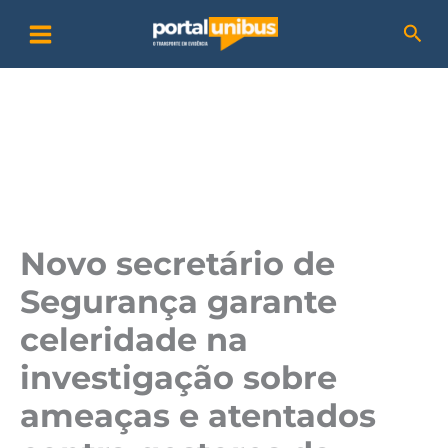
Ir
P
Pesq
para
e
o
s
conteúdo
q
u
i
s
a
Novo secretário de
r
Segurança garante
celeridade na
investigação sobre
ameaças e atentados