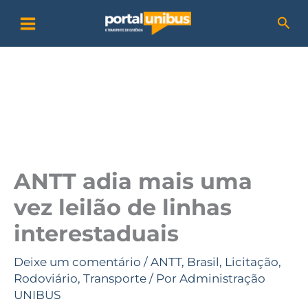
Ir
P
Pesq
para
e
o
s
conteúdo
q
u
i
s
a
ANTT adia mais uma
r
vez leilão de linhas
interestaduais
Deixe um comentário
/
ANTT
,
Brasil
,
Licitação
,
Rodoviário
,
Transporte
/ Por
Administração
UNIBUS