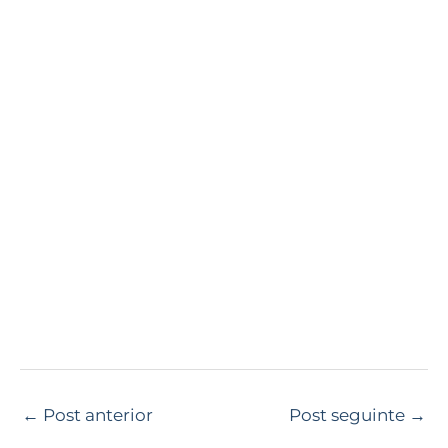
←
Post anterior
Post seguinte
→