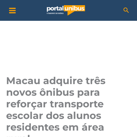
Ir
P
Pesq
para
e
o
s
conteúdo
q
u
i
s
a
Macau adquire três
r
novos ônibus para
reforçar transporte
escolar dos alunos
residentes em área