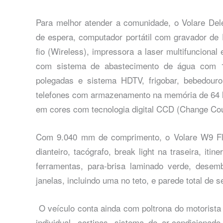
Para melhor atender a comunidade, o Volare De
de espera, computador portátil com gravador de 
fio (Wireless), impressora a laser multifuncional 
com sistema de abastecimento de água com 1
polegadas e sistema HDTV, frigobar, bebedouro
telefones com armazenamento na memória de 64 
em cores com tecnologia digital CCD (Change Cou
Com 9.040 mm de comprimento, o Volare W9 Fly 
dianteiro, tacógrafo, break light na traseira, itine
ferramentas, para-brisa laminado verde, desem
janelas, incluindo uma no teto, e parede total de 
O veículo conta ainda com poltrona do motorista 
individual, cortinas, sistema de ar-condicionad