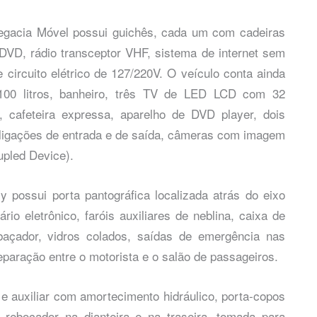
legacia Móvel possui guichês, cada um com cadeiras
DVD, rádio transceptor VHF, sistema de internet sem
e circuito elétrico de 127/220V. O veículo conta ainda
00 litros, banheiro, três TV de LED LCD com 32
, cafeteira expressa, aparelho de DVD player, dois
ligações de entrada e de saída, câmeras com imagem
pled Device).
possui porta pantográfica localizada atrás do eixo
rário eletrônico, faróis auxiliares de neblina, caixa de
baçador, vidros colados, saídas de emergência nas
separação entre o motorista e o salão de passageiros.
e auxiliar com amortecimento hidráulico, porta-copos
o, rebocador na dianteira e na traseira, tomada para