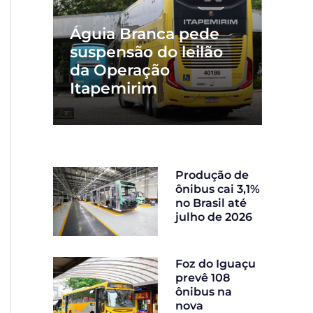
Águia Branca pede
suspensão do leilão
da Operação
Itapemirim
Produção de
ônibus cai 3,1%
no Brasil até
julho de 2026
Foz do Iguaçu
prevê 108
ônibus na
nova