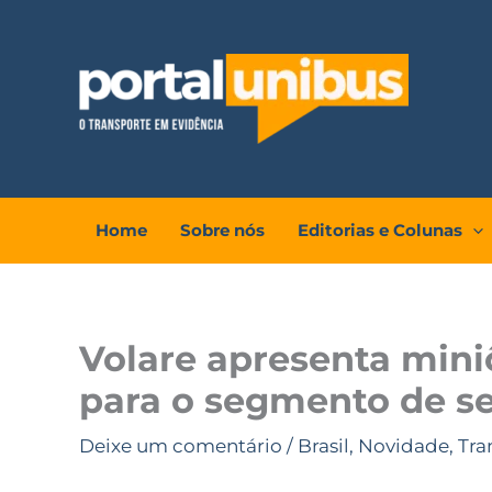
Ir
para
o
conteúdo
Home
Sobre nós
Editorias e Colunas
Volare apresenta mini
para o segmento de s
Deixe um comentário
/
Brasil
,
Novidade
,
Tra