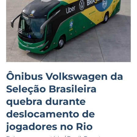
Brasileira
quebra
durante
deslocamento
de
jogadores
no
Rio
Ônibus Volkswagen da
Seleção Brasileira
quebra durante
deslocamento de
jogadores no Rio