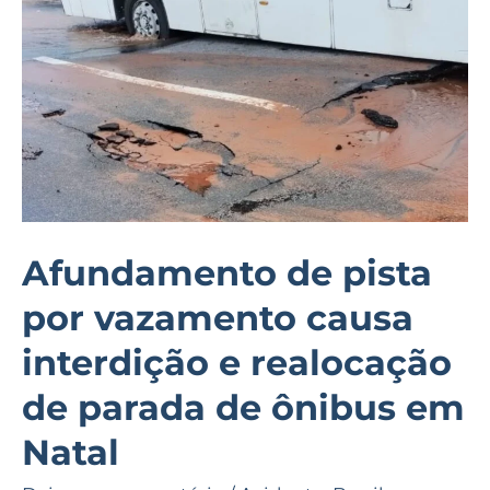
vazamento
causa
interdição
e
realocação
de
parada
de
Afundamento de pista
ônibus
por vazamento causa
em
Natal
interdição e realocação
de parada de ônibus em
Natal