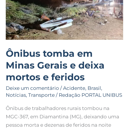
deixa
mortos
e
feridos
Ônibus tomba em
Minas Gerais e deixa
mortos e feridos
Deixe um comentário
/
Acidente
,
Brasil
,
Notícias
,
Transporte
/
Redação PORTAL UNIBUS
Ônibus de trabalhadores rurais tombou na
MGC-367, em Diamantina (MG), deixando uma
pessoa morta e dezenas de feridos na noite