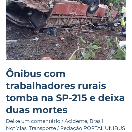
tomba
na
SP-
215
e
deixa
duas
mortes
Ônibus com
trabalhadores rurais
tomba na SP-215 e deixa
duas mortes
Deixe um comentário
/
Acidente
,
Brasil
,
Notícias
,
Transporte
/
Redação PORTAL UNIBUS