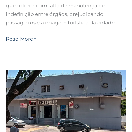
Roberto
que sofrem com falta de manutenção e
Freire
indefinição entre órgãos, prejudicando
em
passageiros e a imagem turística da cidade.
Natal
Read More »
Mesa
de
negociação
será
instalada
hoje
para