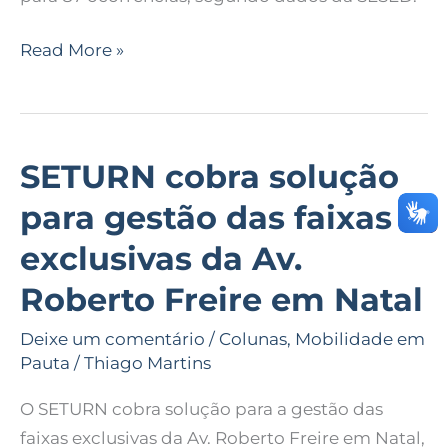
Read More »
SETURN cobra solução
SETURN
cobra
para gestão das faixas
solução
exclusivas da Av.
para
gestão
Roberto Freire em Natal
das
Deixe um comentário
/
Colunas
,
Mobilidade em
faixas
Pauta
/
Thiago Martins
exclusivas
da
O SETURN cobra solução para a gestão das
Av.
faixas exclusivas da Av. Roberto Freire em Natal,