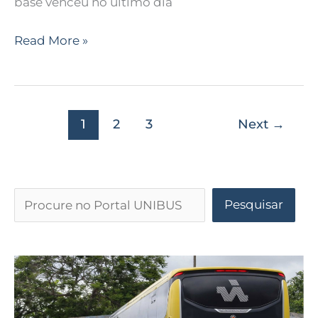
base venceu no último dia
Read More »
1
2
3
Next
→
Pesquisar