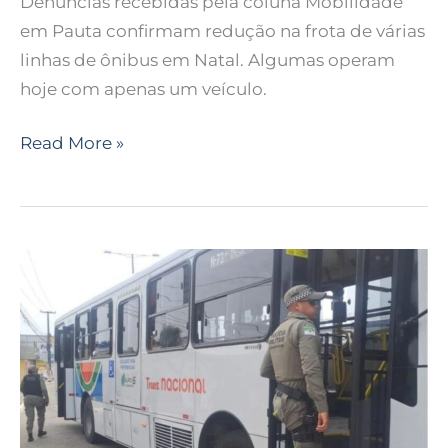
Denúncias recebidas pela coluna Mobilidade
confirmada
em Pauta confirmam redução na frota de várias
após
linhas de ônibus em Natal. Algumas operam
denúncia
hoje com apenas um veículo.
de
vereador
Read More »
Rio
Grande
do
Norte
registra
redução
de