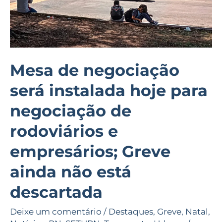
negociação
de
rodoviários
e
empresários;
Mesa de negociação
Greve
será instalada hoje para
ainda
não
negociação de
está
rodoviários e
descartada
empresários; Greve
ainda não está
descartada
Deixe um comentário
/
Destaques
,
Greve
,
Natal
,