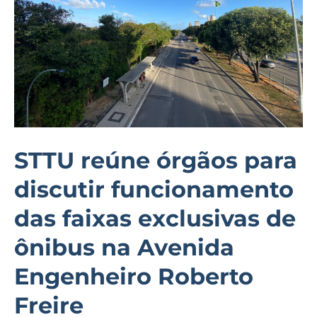
discutir
funcionamento
das
faixas
exclusivas
de
ônibus
na
STTU reúne órgãos para
Avenida
discutir funcionamento
Engenheiro
Roberto
das faixas exclusivas de
Freire
ônibus na Avenida
Engenheiro Roberto
Freire