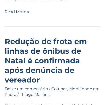
nas
empresas
Read More »
Redução de frota em
Redução
de
linhas de ônibus de
frota
Natal é confirmada
em
linhas
após denúncia de
de
vereador
ônibus
de
Deixe um comentário
/
Colunas
,
Mobilidade em
Natal
Pauta
/
Thiago Martins
é