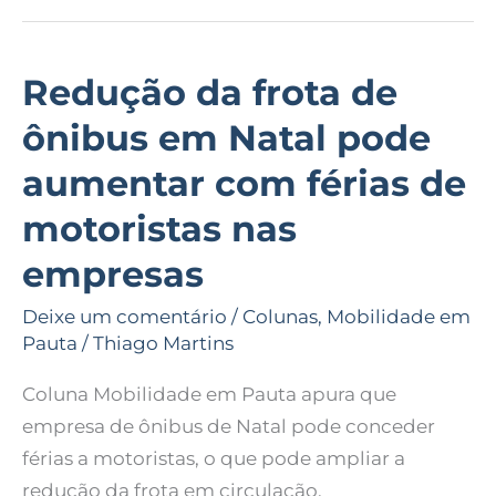
Redução da frota de
Redução
da
ônibus em Natal pode
frota
aumentar com férias de
de
ônibus
motoristas nas
em
empresas
Natal
pode
Deixe um comentário
/
Colunas
,
Mobilidade em
aumentar
Pauta
/
Thiago Martins
com
Coluna Mobilidade em Pauta apura que
férias
empresa de ônibus de Natal pode conceder
de
férias a motoristas, o que pode ampliar a
motoristas
redução da frota em circulação.