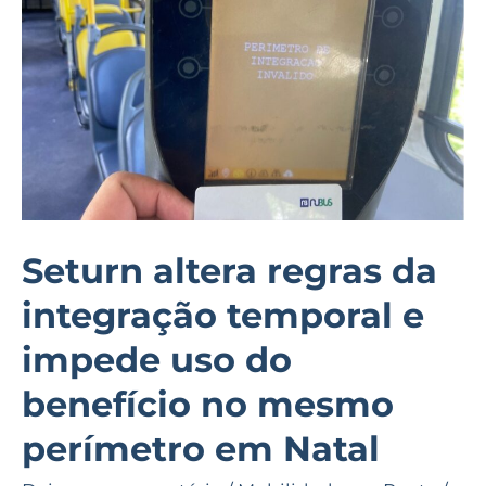
integração
temporal
e
impede
uso
do
benefício
no
Seturn altera regras da
mesmo
integração temporal e
perímetro
em
impede uso do
Natal
benefício no mesmo
perímetro em Natal