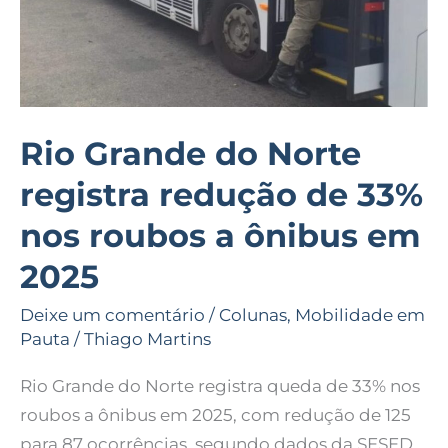
33%
nos
roubos
a
ônibus
Rio Grande do Norte
em
registra redução de 33%
2025
nos roubos a ônibus em
2025
Deixe um comentário
/
Colunas
,
Mobilidade em
Pauta
/
Thiago Martins
Rio Grande do Norte registra queda de 33% nos
roubos a ônibus em 2025, com redução de 125
para 87 ocorrências, segundo dados da SESED.