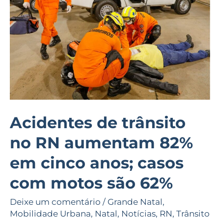
RN
aumentam
82%
em
cinco
anos;
casos
com
Acidentes de trânsito
motos
no RN aumentam 82%
são
62%
em cinco anos; casos
com motos são 62%
Deixe um comentário
/
Grande Natal
,
Mobilidade Urbana
,
Natal
,
Notícias
,
RN
,
Trânsito