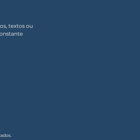
s, textos ou
constante
vados.