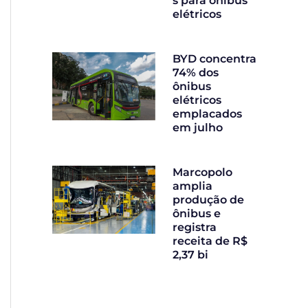
s para ônibus
elétricos
BYD concentra
74% dos
ônibus
elétricos
emplacados
em julho
Marcopolo
amplia
produção de
ônibus e
registra
receita de R$
2,37 bi