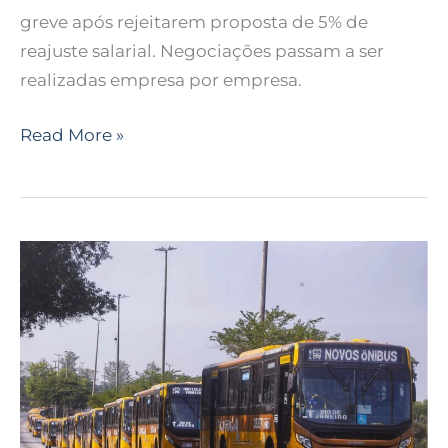
greve após rejeitarem proposta de 5% de
reajuste salarial. Negociações passam a ser
realizadas empresa por empresa.
Read More »
Estado
de
greve
dos
rodoviários
do
Rio