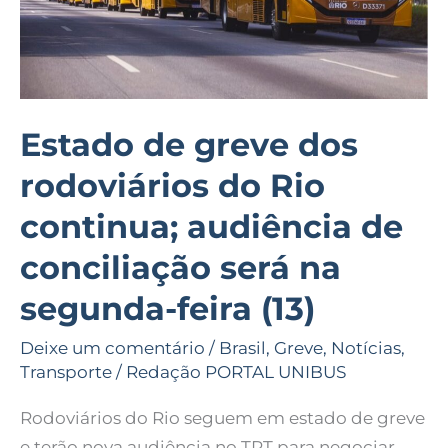
continua;
audiência
de
conciliação
será
Estado de greve dos
na
rodoviários do Rio
segunda-
feira
continua; audiência de
(13)
conciliação será na
segunda-feira (13)
Deixe um comentário
/
Brasil
,
Greve
,
Notícias
,
Transporte
/
Redação PORTAL UNIBUS
Rodoviários do Rio seguem em estado de greve
e terão nova audiência no TRT para negociar