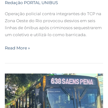
Redação PORTAL UNIBUS
Operação policial contra integrantes do TCP na
Zona Oeste do Rio provocou desvios em seis
linhas de ônibus após criminosos sequestrarem
um coletivo e utilizá-lo como barricada.
Read More »
Rodoviários
rejeitam
proposta
do
Rio