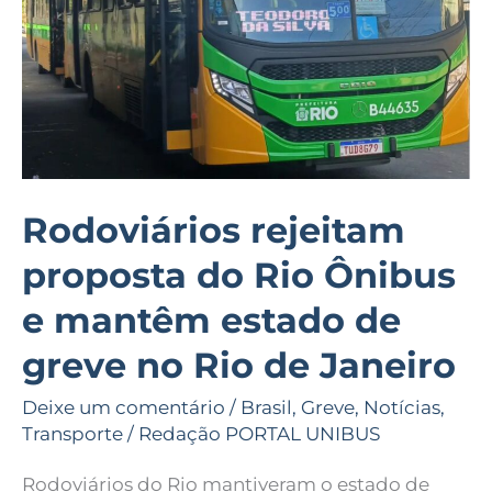
Ônibus
e
mantêm
estado
de
greve
no
Rodoviários rejeitam
Rio
proposta do Rio Ônibus
de
Janeiro
e mantêm estado de
greve no Rio de Janeiro
Deixe um comentário
/
Brasil
,
Greve
,
Notícias
,
Transporte
/
Redação PORTAL UNIBUS
Rodoviários do Rio mantiveram o estado de