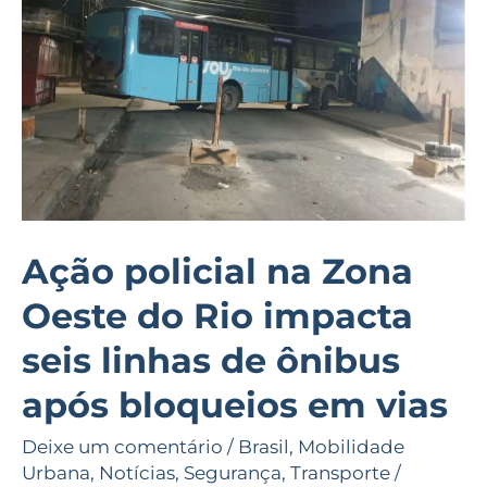
Oeste
do
Rio
impacta
seis
linhas
de
ônibus
Ação policial na Zona
após
Oeste do Rio impacta
bloqueios
em
seis linhas de ônibus
vias
após bloqueios em vias
Deixe um comentário
/
Brasil
,
Mobilidade
Urbana
,
Notícias
,
Segurança
,
Transporte
/