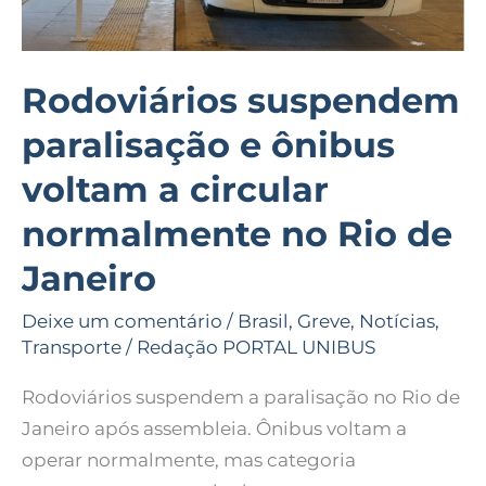
no
Rio
de
Rodoviários suspendem
Janeiro
paralisação e ônibus
voltam a circular
normalmente no Rio de
Janeiro
Deixe um comentário
/
Brasil
,
Greve
,
Notícias
,
Transporte
/
Redação PORTAL UNIBUS
Rodoviários suspendem a paralisação no Rio de
Janeiro após assembleia. Ônibus voltam a
operar normalmente, mas categoria