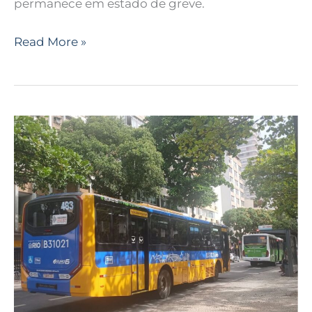
permanece em estado de greve.
Read More »
Greve
dos
rodoviários
do
Rio
de
Janeiro
continua
após
impasse