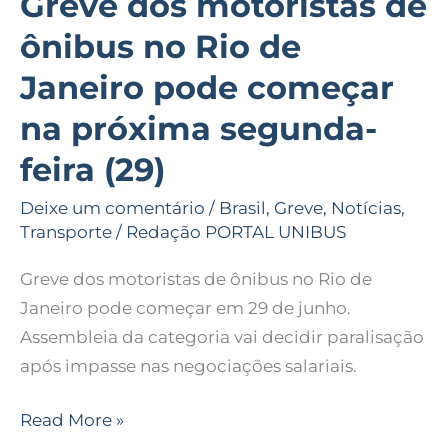
Greve dos motoristas de
próxima
ônibus no Rio de
segunda-
feira
Janeiro pode começar
(29)
na próxima segunda-
feira (29)
Deixe um comentário
/
Brasil
,
Greve
,
Notícias
,
Transporte
/
Redação PORTAL UNIBUS
Greve dos motoristas de ônibus no Rio de
Janeiro pode começar em 29 de junho.
Assembleia da categoria vai decidir paralisação
após impasse nas negociações salariais.
Read More »