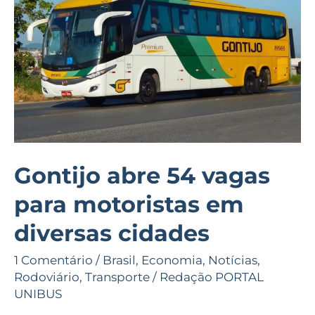
para
motoristas
em
diversas
cidades
Gontijo abre 54 vagas
para motoristas em
diversas cidades
1 Comentário
/
Brasil
,
Economia
,
Notícias
,
Rodoviário
,
Transporte
/
Redação PORTAL
UNIBUS