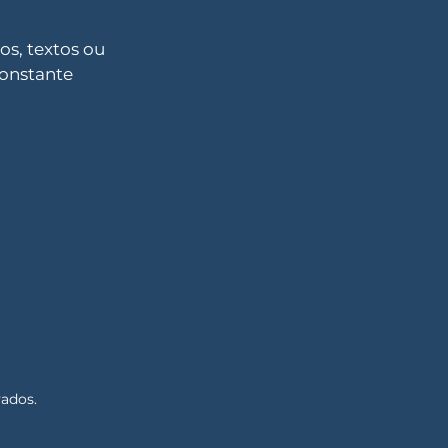
s, textos ou
constante
vados.