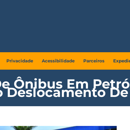
Privacidade
Acessibilidade
Parceiros
Expedi
De Ônibus Em Petró
o Deslocamento De 