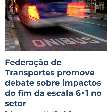
debate
sobre
impactos
do
fim
da
escala
6×1
Federação de
no
Transportes promove
setor
debate sobre impactos
do fim da escala 6×1 no
setor