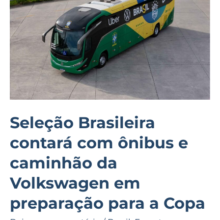
ônibus
e
caminhão
da
Volkswagen
em
preparação
para
Seleção Brasileira
a
contará com ônibus e
Copa
caminhão da
Volkswagen em
preparação para a Copa