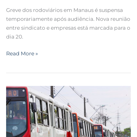
Greve dos rodoviários em Manaus é suspensa
temporariamente após audiência. Nova reunião
entre sindicato e empresas está marcada para o
dia 20.
Read More »
Greve
de
ônibus
em
Manaus
pode