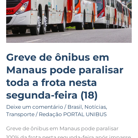
paralisar
toda
a
frota
nesta
segunda-
Greve de ônibus em
feira
Manaus pode paralisar
(18)
toda a frota nesta
segunda-feira (18)
Deixe um comentário
/
Brasil
,
Notícias
,
Transporte
/
Redação PORTAL UNIBUS
Greve de ônibus em Manaus pode paralisar
100% da frota nesta segunda-feira após impasse