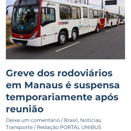
Manaus
é
suspensa
temporariamente
após
reunião
Greve dos rodoviários
em Manaus é suspensa
temporariamente após
reunião
Deixe um comentário
/
Brasil
,
Notícias
,
Transporte
/
Redação PORTAL UNIBUS