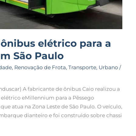
ônibus elétrico para a
em São Paulo
dade
,
Renovação de Frota
,
Transporte
,
Urbano
/
uscar) A fabricante de ônibus Caio realizou a
elétrico eMillennium para a Pêssego
 que atua na Zona Leste de São Paulo. O veículo,
barque dianteiro e foi construído sobre chassi