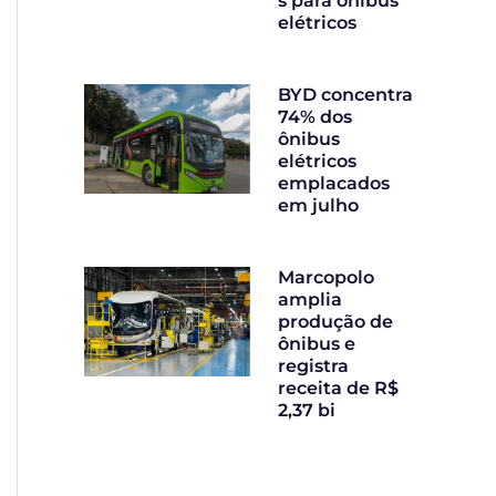
s para ônibus
elétricos
BYD concentra
74% dos
ônibus
elétricos
emplacados
em julho
Marcopolo
amplia
produção de
ônibus e
registra
receita de R$
2,37 bi