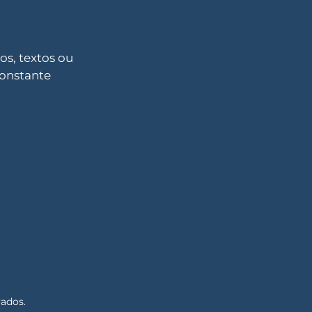
s, textos ou
constante
vados.