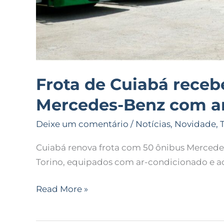
Frota de Cuiabá receb
Mercedes-Benz com a
Deixe um comentário
/
Notícias
,
Novidade
,
Cuiabá renova frota com 50 ônibus Mercede
Torino, equipados com ar-condicionado e ac
Read More »