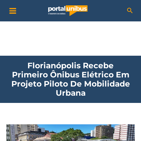
Ir
P
Pesq
para
e
o
s
conteúdo
q
u
i
Florianópolis Recebe
s
Primeiro Ônibus Elétrico Em
a
Projeto Piloto De Mobilidade
r
Urbana
Florianópolis
recebe