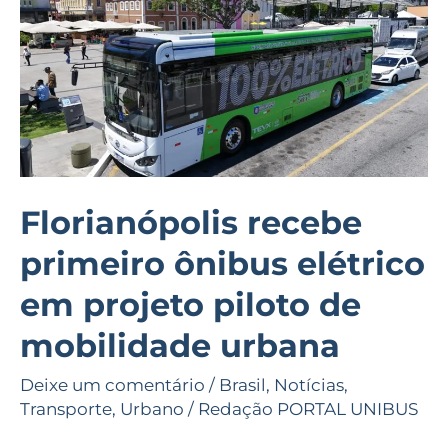
primeiro
ônibus
elétrico
em
projeto
piloto
de
Florianópolis recebe
mobilidade
urbana
primeiro ônibus elétrico
em projeto piloto de
mobilidade urbana
Deixe um comentário
/
Brasil
,
Notícias
,
Transporte
,
Urbano
/
Redação PORTAL UNIBUS