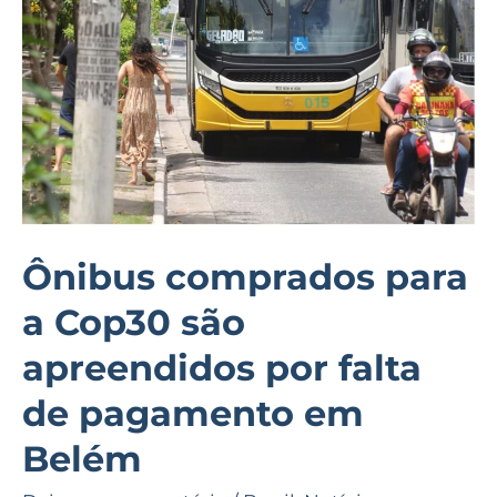
Cop30
são
apreendidos
por
falta
de
pagamento
em
Ônibus comprados para
Belém
a Cop30 são
apreendidos por falta
de pagamento em
Belém