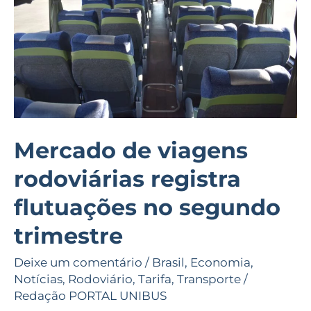
registra
flutuações
no
segundo
trimestre
Mercado de viagens
rodoviárias registra
flutuações no segundo
trimestre
Deixe um comentário
/
Brasil
,
Economia
,
Notícias
,
Rodoviário
,
Tarifa
,
Transporte
/
Redação PORTAL UNIBUS