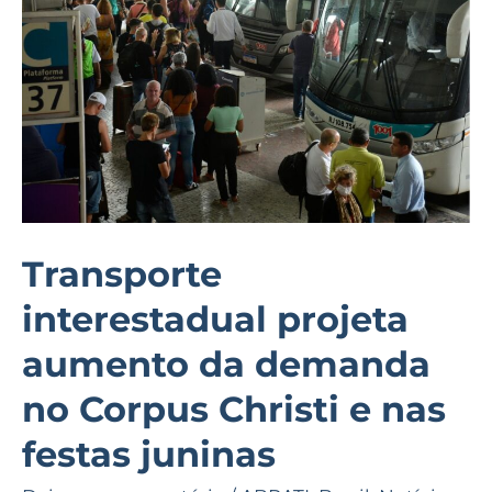
da
demanda
no
Corpus
Christi
e
nas
festas
Transporte
juninas
interestadual projeta
aumento da demanda
no Corpus Christi e nas
festas juninas