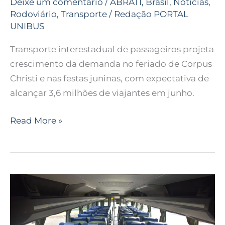
Deixe um comentário
/
ABRATI
,
Brasil
,
Notícias
,
Rodoviário
,
Transporte
/
Redação PORTAL
UNIBUS
Transporte interestadual de passageiros projeta
crescimento da demanda no feriado de Corpus
Christi e nas festas juninas, com expectativa de
alcançar 3,6 milhões de viajantes em junho.
Read More »
Mercado
de
viagens
rodoviárias