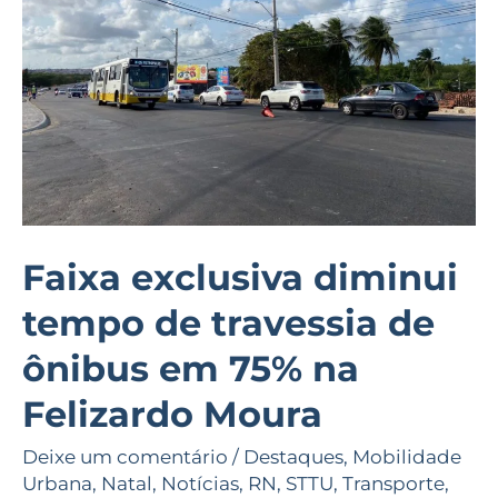
de
travessia
de
ônibus
em
75%
na
Felizardo
Faixa exclusiva diminui
Moura
tempo de travessia de
ônibus em 75% na
Felizardo Moura
Deixe um comentário
/
Destaques
,
Mobilidade
Urbana
,
Natal
,
Notícias
,
RN
,
STTU
,
Transporte
,