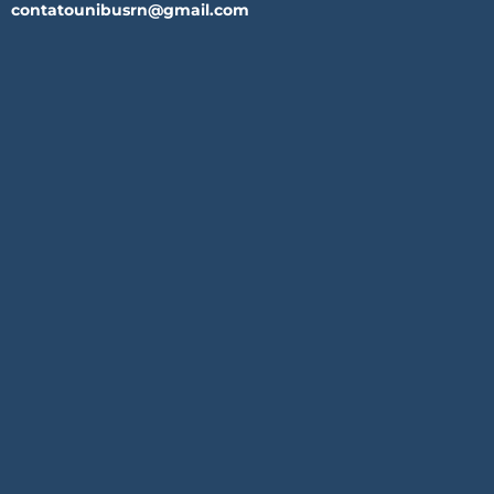
contatounibusrn@gmail.com