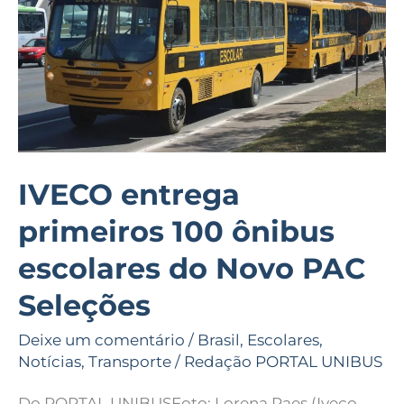
ônibus
escolares
do
Novo
PAC
Seleções
IVECO entrega
primeiros 100 ônibus
escolares do Novo PAC
Seleções
Deixe um comentário
/
Brasil
,
Escolares
,
Notícias
,
Transporte
/
Redação PORTAL UNIBUS
Do PORTAL UNIBUSFoto: Lorena Paes (Iveco