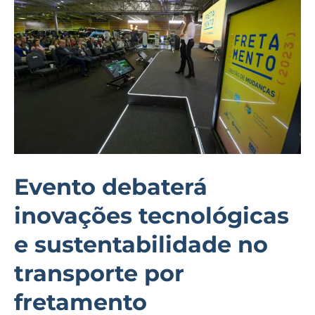
inovações
tecnológicas
e
sustentabilidade
no
transporte
por
fretamento
Evento debaterá
inovações tecnológicas
e sustentabilidade no
transporte por
fretamento