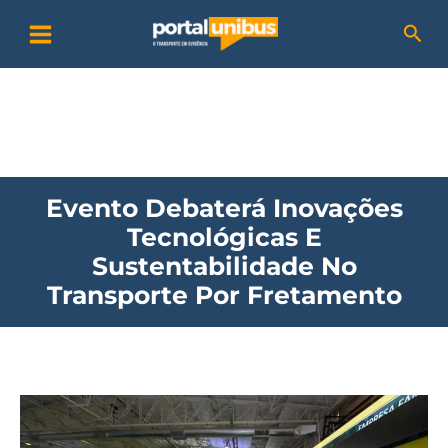
Ir
P
Pesq
para
e
o
s
conteúdo
q
u
i
Evento Debaterá Inovações
s
Tecnológicas E
a
Sustentabilidade No
r
Transporte Por Fretamento
Evento
debaterá