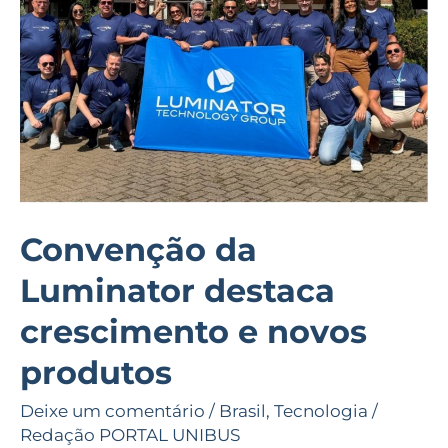
crescimento
e
novos
produtos
Convenção da
Luminator destaca
crescimento e novos
produtos
Deixe um comentário
/
Brasil
,
Tecnologia
/
Redação PORTAL UNIBUS