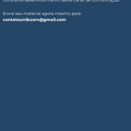
constante desenvolvimento deste canal de comunicação.
Envie seu material agora mesmo para:
contatounibusrn@gmail.com