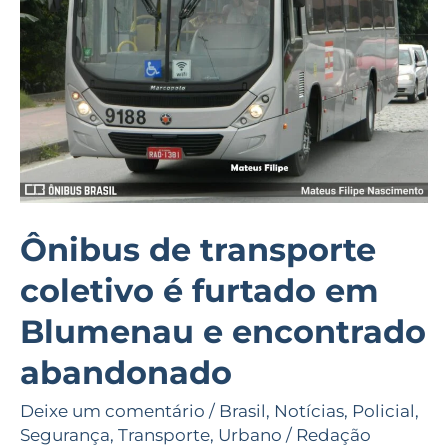
é
furtado
em
Blumenau
e
encontrado
abandonado
Ônibus de transporte
coletivo é furtado em
Blumenau e encontrado
abandonado
Deixe um comentário
/
Brasil
,
Notícias
,
Policial
,
Segurança
,
Transporte
,
Urbano
/
Redação