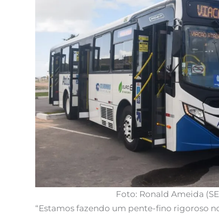
Foto: Ronald Ameida (SE
“Estamos fazendo um pente-fino rigoroso no